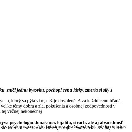
, zničí jednu bytovku, pochopí cenu lásky, zmeria si sily s
oveka, ktorý sa pýta viac, než je dovolené. A za každú cenu hľadá
 veľké témy dobra a zla, pokušenia a osobnej zodpovednosti v
A tej večnej nekonečnej
a psychológiu donášania, lojalitu, strach, ale aj absurdnosť
vet sa však mení na sériu katastrof a absurdných zlyhaní. Keď do hry
a slobodu.
Autor: Václav Havel, Hrajú: Šimon Peter Králik, Patrik