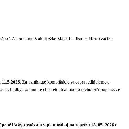
tošesť.
Autor: Juraj Váh, Réžia: Matej Feldbauer.
Rezervácie:
 11.5.2026.
Za vzniknuté komplikácie sa ospravedlňujeme a
vadla, hudby, komunitných stretnutí a mnoho iného. Sľubujeme, že
pené lístky zostávajú v platnosti aj na reprízu 18. 05. 2026 o