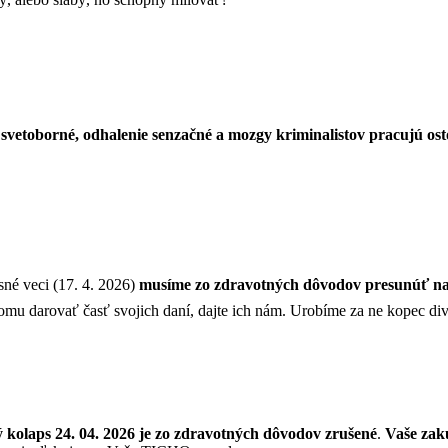
ú svetoborné, odhalenie senzačné a mozgy kriminalistov pracujú os
sné veci (17. 4. 2026)
musíme zo zdravotných dôvodov presunúť na
omu darovať časť svojich daní, dajte ich nám. Urobíme za ne kopec di
 kolaps 24. 04. 2026 je zo zdravotných dôvodov zrušené
.
Vaše zakú