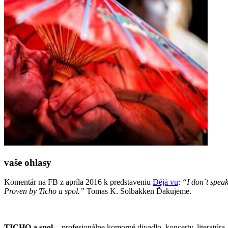
vaše ohlasy
Komentár na FB z apríla 2016 k predstaveniu
Déjà vu
:
“I don´t speak
Proven by Ticho a spol.”
Tomas K. Solbakken Ďakujeme.
TICHO a spol.
- profesionálne komorné divadlo, koncerty, literatúra