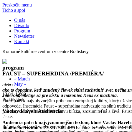
Preskočiť menu
Ticho a spol
O nás
Divadlo
Program
Newsletter
Kontakt
Komorné kultúrne centrum v centre Bratislavy
program
FAUST – SUPERHRDINA /PREMIÉRA/
«
March
May
»
alebo
ako to dopadne, keď znudený človek skúsi zachrániť svet, nečíta zml
13.04. 19:00
Jokerom, obetuje sa pre lásku a nakoniec Deus ex machina.
Praktikábel
Faust patrí k najvplyvnejším príbehom európskej kultúry, ktorý už sto
odpovede. Inscenácia Faust – superhrdina nadväzuje na silnú tradíci
Václav Havel: Audiencia
podobe, ktorá je mladému diváctvu blízka, zrozumiteľná a živá. Faust
láske.
Audiencia patrí k najvýznamnejším textom, ktoré Václav Havel na
Právnik Faust, uväznený vo svojej kancelárii, sa z nudy zapletie s p
totalitného režimu v ČSSR.
Zdanlivo banálna konverzácia medzi dvo
vstúpi láska, je postavený pred náročnú voľbu – zostať silný a osame