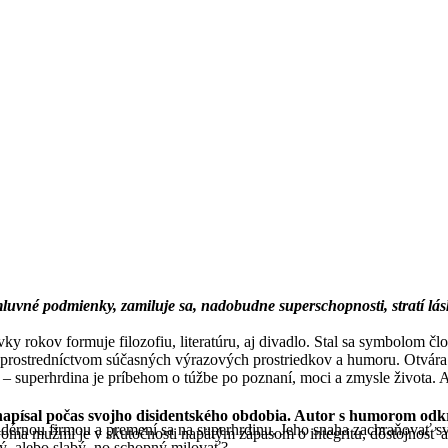
uvné podmienky, zamiluje sa, nadobudne superschopnosti, stratí lásku
vky rokov formuje filozofiu, literatúru, aj divadlo. Stal sa symbolom čl
u prostredníctvom súčasných výrazových prostriedkov a humoru. Otvára
 – superhrdina je príbehom o túžbe po poznaní, moci a zmysle života. 
písal počas svojho disidentského obdobia. Autor s humorom odkrýv
ofidérnou firmou a premení sa na superhrdinu. Jeho snaha zachraňovať s
ma mužmi je v skutočnosti napätým zápasom o integritu, dôstojnosť 
lý, alebo slabý, no schopný milovať?