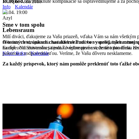
19.00 hod.
Za vzniknuté komplikácie sa ospravedlňujeme a za poch
NCRpo: 7386/2018
Info
Kalendár
29.04. 19:00
Azyl
Sme v tom spolu
Lebensraum
Milí diváci, ďakujeme za Vašu priazeň, vďaka Vám sa nám všetkým po
O temných stránkach charakterov ľudí vo vyspelej, tolerantnej s
Ako iste viete, opatrenia zasiahli kultúrnu obec v nevídaných rozmer
Európe. Na Slovensku sa jedná o úplne prvé uvedenie tohto diela.
Hr
na deň ocitli existenčnej tiesni. Uvedomujeme si, že táto pandémia z
Kúpiť lístky
Kalendár
pokorou a zodpovednosťou. Veríme, že Vašu dôveru nesklameme.
Za každý príspevok, ktorý nám pomôže preklenúť toto ťažké o