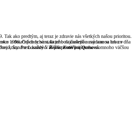
ak ako predtým, aj teraz je zdravie nás všetkých našou prioritou.
roku 1996. Odvtedy sa stala jeho najčastejšie uvádzanou hrou v
rantov a dotačných schém, ktoré boli zrušené a my sme sa tak zo dňa
eková, Sandra Lasoková.
Réžia: Kateřina Quisová.
nančnej krízy. Preto každý Váš príspevok prijímame s omnoho väčšou