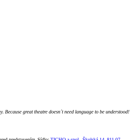
lay. Because great theatre doesn´t need language to be understood!
red predstavením. Sídlo:
TICHO a spol., Školská 14, 811 07