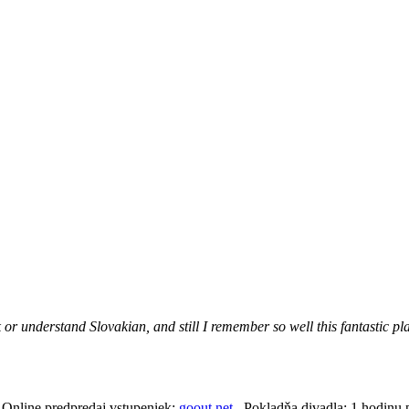
 or understand Slovakian, and still I remember so well this fantastic p
. Online predpredaj vstupeniek:
goout.net.
Pokladňa divadla: 1 hodinu p