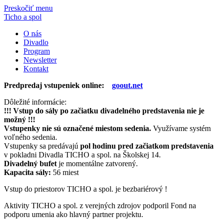
Preskočiť menu
Ticho a spol
O nás
Divadlo
Program
Newsletter
Kontakt
Predpredaj vstupeniek online:
goout.net
Dôležité informácie:
!!! Vstup do sály po začiatku divadelného predstavenia nie je
možný !!!
Vstupenky nie sú označené miestom sedenia.
Využívame systém
voľného sedenia.
Vstupenky sa predávajú
pol hodinu pred začiatkom predstavenia
v pokladni Divadla
TICHO
a spol. na Školskej 14.
Divadelný bufet
je momentálne zatvorený.
Kapacita sály:
56 miest
Vstup do priestorov TICHO a spol. je bezbariérový !
Aktivity TICHO a spol. z verejných zdrojov podporil Fond na
podporu umenia ako hlavný partner projektu.