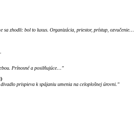
a zhodli: bol to luxus. Organizácia, priestor, prístup, ozvučenie…
.
o sebou. Prínosné a posilňujúce…”
)
 divadlo prispieva k spájaniu umenia na celoplošnej úrovni.”