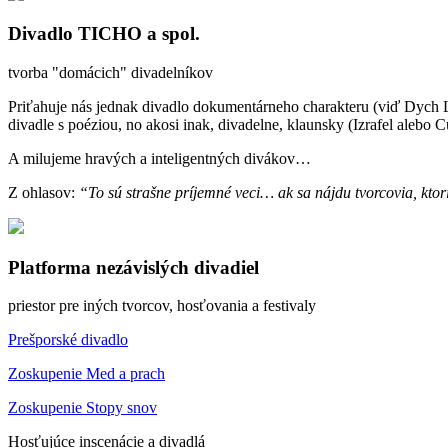
Divadlo TICHO a spol.
tvorba "domácich" divadelníkov
Priťahuje nás jednak divadlo dokumentárneho charakteru (viď Dych 
divadle s poéziou, no akosi inak, divadelne, klaunsky (Izrafel alebo
A milujeme hravých a inteligentných divákov…
Z ohlasov:
“To sú strašne príjemné veci… ak sa nájdu tvorcovia, ktor
Platforma nezávislých divadiel
priestor pre iných tvorcov, hosťovania a festivaly
Prešporské divadlo
Zoskupenie Med a prach
Zoskupenie Stopy snov
Hosťujúce inscenácie a divadlá