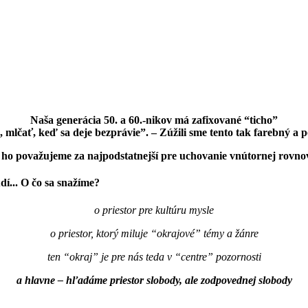
Naša generácia 50. a 60.-nikov má zafixované “ticho”
o, mlčať, keď sa deje bezprávie”. – Zúžili sme tento tak farebný 
ho považujeme za najpodstatnejší pre uchovanie vnútornej rovnováh
dí... O čo sa snažíme?
o priestor pre kultúru mysle
o priestor, ktorý miluje “okrajové” témy a žánre
ten “okraj” je pre nás teda v “centre” pozornosti
a hlavne – hľadáme priestor slobody, ale zodpovednej slobody