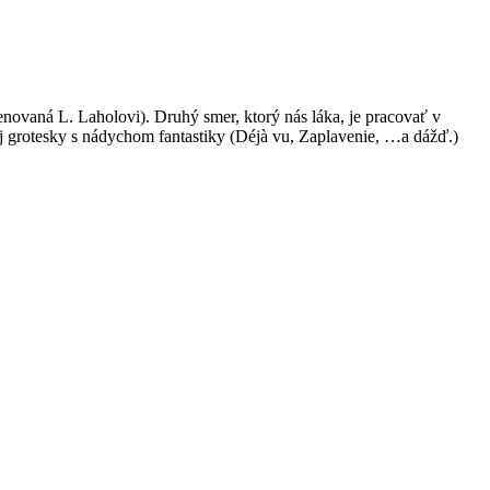
ovaná L. Laholovi). Druhý smer, ktorý nás láka, je pracovať v
nej grotesky s nádychom fantastiky (Déjà vu, Zaplavenie, …a dážď.)