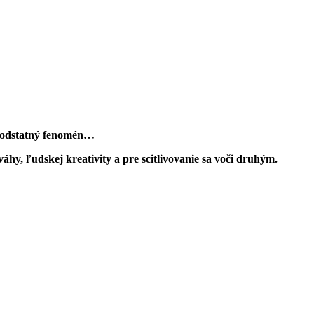
a podstatný fenomén…
y, ľudskej kreativity a pre scitlivovanie sa voči druhým.