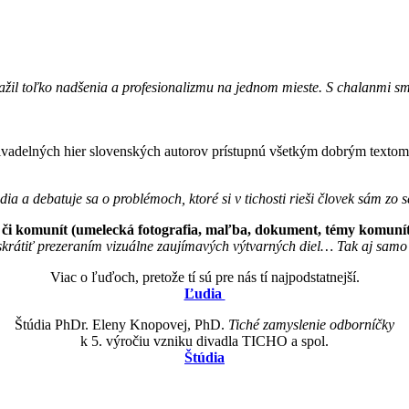
l toľko nadšenia a profesionalizmu na jednom mieste. S chalanmi sme s
u divadelných hier slovenských autorov prístupnú všetkým dobrým textom
dia a debatuje sa o problémoch, ktoré si v tichosti rieši človek sám z
, či komunít (umelecká fotografia, maľba, dokument, témy komunít
 skrátiť prezeraním vizuálne zaujímavých výtvarných diel… Tak aj samo
Viac o ľuďoch, pretože tí sú pre nás tí najpodstatnejší.
Ľudia
Štúdia PhDr. Eleny Knopovej, PhD.
Tiché zamyslenie odborníčky
k 5. výročiu vzniku divadla TICHO a spol.
Štúdia