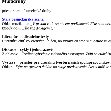
Multidruhy
priestor pre iné umelecké druhy
Stála pesničkárska scéna
Ohlas muzikanta:
„V prvom rade sa chcem poďakovať. Ešte som nezaži
klobúk dolu. Ešte raz ďakujem :)“
Literatúra a divadelné texty
Literatúru cítiť vo všetkých líniách, no vymysleli sme si aj databáz
Diskusie – cykly i jednorazové
Z ohlasov:
„Totálne vybočenie z denného stereotypu. Zídu sa cudzí ľu
Výstavy – priestor pre vizuálnu tvorbu našich spolupracovníkov
Ohlas:
“Kým netrpezlivo čakáte na svoje predstavenie, čas si môžete