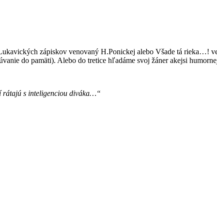
Lukavických zápiskov venovaný H.Ponickej alebo Všade tá rieka…! ven
 Cúvanie do pamäti). Alebo do tretice hľadáme svoj žáner akejsi humor
í rátajú s inteligenciou diváka…“